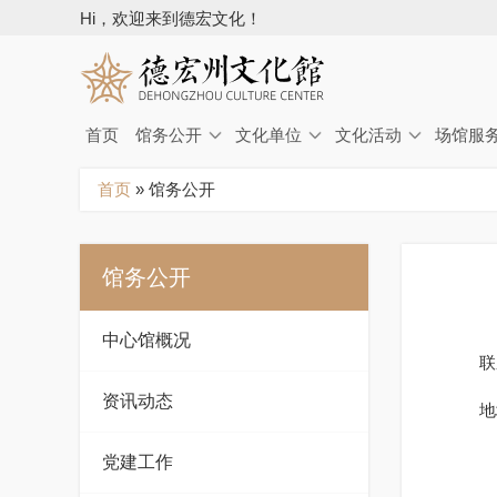
Hi，欢迎来到德宏文化！
首页
馆务公开
文化单位
文化活动
场馆服
你
首页
»
馆务公开
在
这
里
馆务公开
中心馆概况
联
资讯动态
地
党建工作